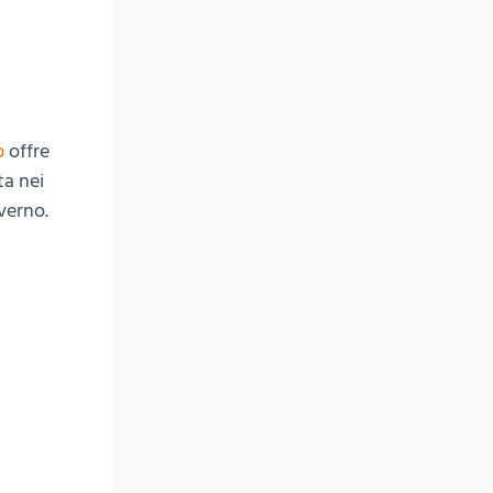
p
offre
ta nei
nverno.