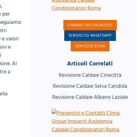
,
e per
eseguiamo
CHIAMA ORA 06 6622151
tri
SCRIVICI SU WHATSAPP
e valori
SERVIZI DI ZONA
ivi e
i
Articoli Correlati
ione. Al
ltre a
Revisione Caldaie Cinecittà
Revisione Caldaie Selva Candida
ella
Revisione Caldaie Albano Laziale