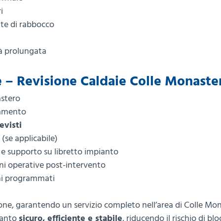
i
nte di rabbocco
tà prolungata
one – Revisione Caldaie Colle Monaste
astero
onamento
evisti
(se applicabile)
supporto su libretto impianto
oni operative post-intervento
mi programmati
one, garantendo un servizio completo nell’area di Colle Mo
pianto
sicuro, efficiente e stabile
, riducendo il rischio di blo