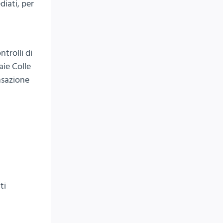
iati, per
trolli di
aie Colle
nsazione
ti