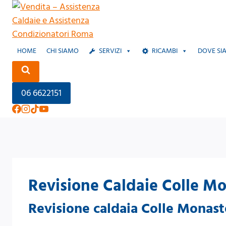
Salta
al
contenuto
HOME
CHI SIAMO
SERVIZI
RICAMBI
DOVE SI
06 6622151
Revisione Caldaie Colle M
Revisione caldaia Colle Monast