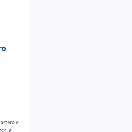
ro
nastero e
cchi e