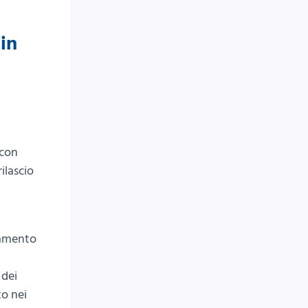
in
 con
ilascio
ldamento
 dei
to nei