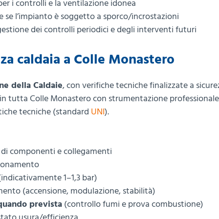
per i controlli e la ventilazione idonea
re se l’impianto è soggetto a sporco/incrostazioni
stione dei controlli periodici e degli interventi futuri
enza caldaia a Colle Monastero
ne della Caldaie
, con verifiche tecniche finalizzate a sicure
 in tutta Colle Monastero con strumentazione professionale
tiche tecniche (standard
UNI
).
vo di componenti e collegamenti
nzionamento
 (indicativamente 1–1,3 bar)
mento (accensione, modulazione, stabilità)
quando prevista
(controllo fumi e prova combustione)
stato usura/efficienza