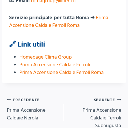
📧 Email:
climagroup@libero.it
Servizio principale per tutta Roma ➜
Prima
Accensione Caldaie Ferroli Roma
🔗 Link utili
Homepage Clima Group
Prima Accensione Caldaie Ferroli
Prima Accensione Caldaie Ferroli Roma
Navigazione
PRECEDENTE
SEGUENTE
Prima Accensione
Prima Accensione
articoli
Caldaie Nerola
Caldaie Ferroli
Subaugusta