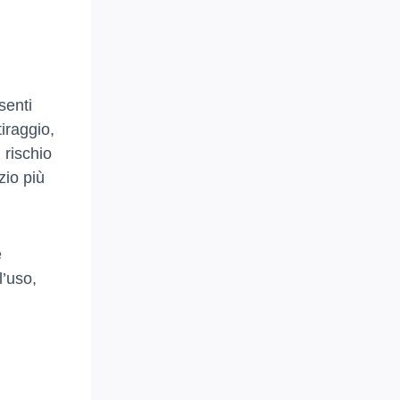
i
senti
iraggio,
 rischio
zio più
e
l’uso,