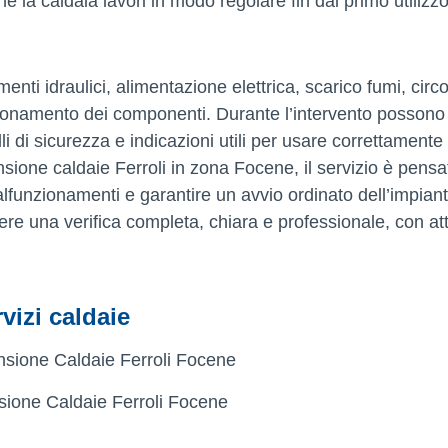
e la caldaia lavori in modo regolare fin dal primo utilizz
menti idraulici, alimentazione elettrica, scarico fumi, circ
nzionamento dei componenti. Durante l’intervento possono
i di sicurezza e indicazioni utili per usare correttamente 
sione caldaie Ferroli in zona Focene, il servizio è pensa
malfunzionamenti e garantire un avvio ordinato dell’impiant
nere una verifica completa, chiara e professionale, con a
vizi caldaie
ione Caldaie Ferroli Focene