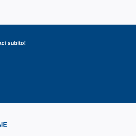
ci subito!
IE