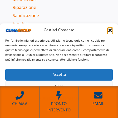
Riparazione
Sanificazione
Vendita
Gestisci Consenso
ZONE CONDIZIONATORI
Per fornire le migliori esperienze, utilizziamo tecnologie come i cookie per
memorizzare e/o accedere alle informazioni del dispositivo. Il consenso a
Centro Storico
queste tecnologie ci permetterà di elaborare dati come il comportamento di
navigazione o ID unici su questo sito. Non acconsentire o ritirare il consenso
Parioli
può influire negativamente su alcune caratteristiche e funzioni.
Appia
Montesacro
Accetta
Roma e provincia
Nega
Tutte le zone
Visualizza le preferenze
CHIAMA
PRONTO
EMAIL
INTERVENTO
Cookie Policy
Privacy Policy
MARCHI CONDIZIONATORI
Sito Sviluppato da Emiliano Reali Developer