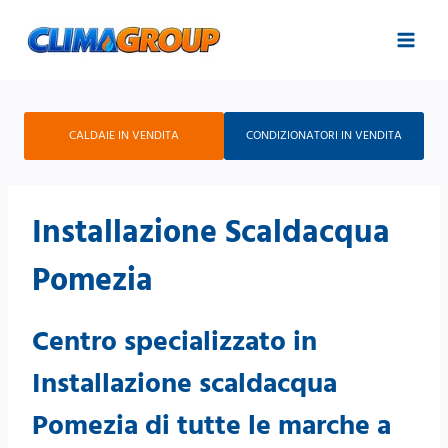
Salta
al
contenuto
CALDAIE IN VENDITA
CONDIZIONATORI IN VENDITA
Installazione Scaldacqua
Pomezia
Centro specializzato in
Installazione scaldacqua
Pomezia di tutte le marche a