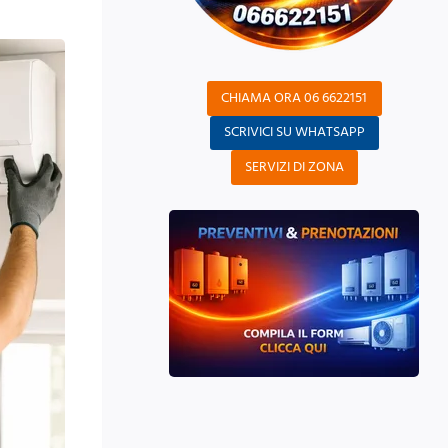
CHIAMA ORA 06 6622151
SCRIVICI SU WHATSAPP
SERVIZI DI ZONA