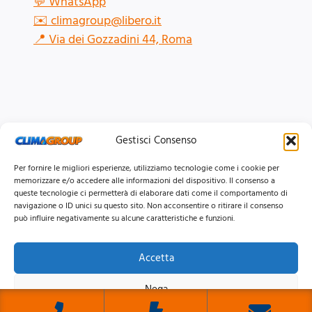
💬
WhatsApp
✉️
climagroup@libero.it
📍
Via dei Gozzadini 44, Roma
Gestisci Consenso
Per fornire le migliori esperienze, utilizziamo tecnologie come i cookie per
memorizzare e/o accedere alle informazioni del dispositivo. Il consenso a
queste tecnologie ci permetterà di elaborare dati come il comportamento di
navigazione o ID unici su questo sito. Non acconsentire o ritirare il consenso
può influire negativamente su alcune caratteristiche e funzioni.
Accetta
© 2026 Clima Group Impianti Srls P.IVA: 17771951005
Nega
Privacy
Policy |
Cookie
Policy |
Mappa del Sito