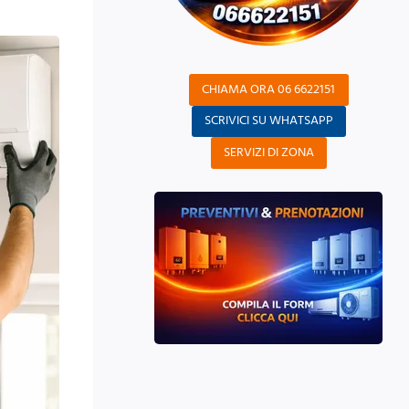
CHIAMA ORA 06 6622151
SCRIVICI SU WHATSAPP
SERVIZI DI ZONA