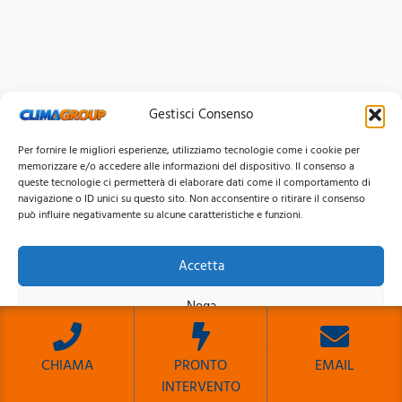
Gestisci Consenso
Per fornire le migliori esperienze, utilizziamo tecnologie come i cookie per
memorizzare e/o accedere alle informazioni del dispositivo. Il consenso a
queste tecnologie ci permetterà di elaborare dati come il comportamento di
navigazione o ID unici su questo sito. Non acconsentire o ritirare il consenso
può influire negativamente su alcune caratteristiche e funzioni.
Accetta
© 2026 Clima Group Impianti Srls P.IVA: 17771951005
Nega
Privacy
Policy |
Cookie
Policy |
Mappa del Sito
Visualizza le preferenze
CHIAMA
PRONTO
EMAIL
INTERVENTO
Cookie Policy
Privacy Policy