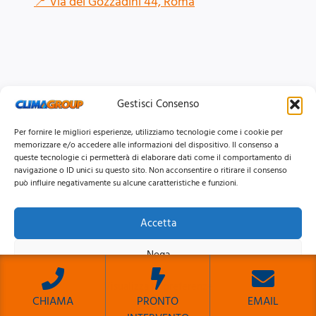
📍
Via dei Gozzadini 44, Roma
Gestisci Consenso
Per fornire le migliori esperienze, utilizziamo tecnologie come i cookie per
memorizzare e/o accedere alle informazioni del dispositivo. Il consenso a
queste tecnologie ci permetterà di elaborare dati come il comportamento di
navigazione o ID unici su questo sito. Non acconsentire o ritirare il consenso
può influire negativamente su alcune caratteristiche e funzioni.
Accetta
© 2026 Clima Group Impianti Srls P.IVA: 17771951005
Nega
Privacy
Policy |
Cookie
Policy |
Mappa del Sito
Visualizza le preferenze
CHIAMA
PRONTO
EMAIL