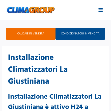
Salta
al
contenuto
CALDAIE IN VENDITA
CONDIZIONATORI IN VENDITA
Installazione
Climatizzatori La
Giustiniana
Installazione Climatizzatori La
Giustiniana è attivo H24 a