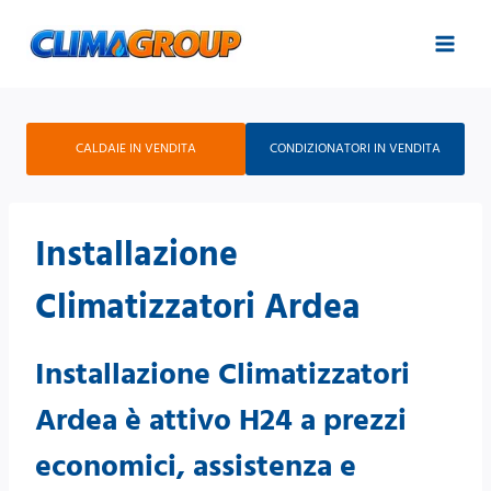
Salta
al
contenuto
CALDAIE IN VENDITA
CONDIZIONATORI IN VENDITA
Installazione
Climatizzatori Ardea
Installazione Climatizzatori
Ardea è attivo H24 a prezzi
economici, assistenza e