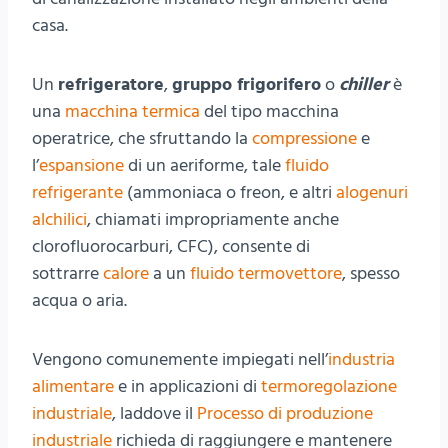
casa.
Un
refrigeratore
,
gruppo frigorifero
o
chiller
è
una
macchina termica
del tipo macchina
operatrice, che sfruttando la
compressione
e
l’
espansione
di un aeriforme, tale
fluido
refrigerante
(ammoniaca o freon, e altri
alogenuri
alchilici
, chiamati impropriamente anche
clorofluorocarburi, CFC), consente di
sottrarre
calore
a un
fluido termovettore
, spesso
acqua o aria.
Vengono comunemente impiegati nell’
industria
alimentare
e in applicazioni di
termoregolazione
industriale
, laddove il
Processo di produzione
industriale
richieda di raggiungere e mantenere