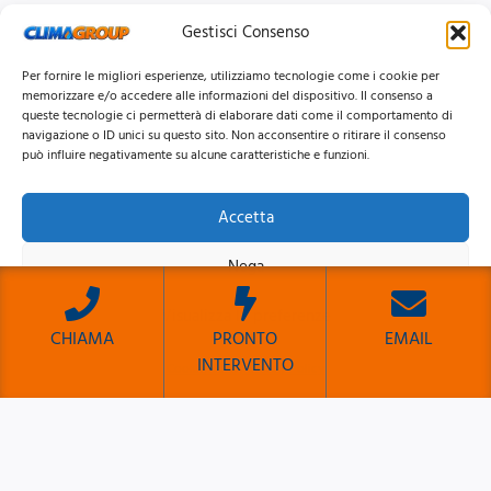
Gestisci Consenso
Per fornire le migliori esperienze, utilizziamo tecnologie come i cookie per
memorizzare e/o accedere alle informazioni del dispositivo. Il consenso a
queste tecnologie ci permetterà di elaborare dati come il comportamento di
navigazione o ID unici su questo sito. Non acconsentire o ritirare il consenso
può influire negativamente su alcune caratteristiche e funzioni.
Accetta
© 2026 Clima Group Impianti Srls P.IVA: 17771951005
Nega
Privacy
Policy |
Cookie
Policy |
Mappa del Sito
Visualizza le preferenze
CHIAMA
PRONTO
EMAIL
INTERVENTO
Cookie Policy
Privacy Policy
Sito Sviluppato da Emiliano Reali Developer