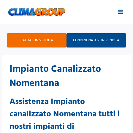
Salta
al
contenuto
CALDAIE IN VENDITA
CONDIZIONATORI IN VENDITA
Impianto Canalizzato
Nomentana
Assistenza Impianto
canalizzato Nomentana tutti i
nostri impianti di