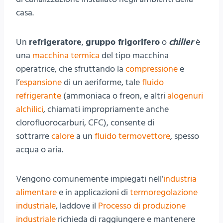
casa.
Un
refrigeratore
,
gruppo frigorifero
o
chiller
è
una
macchina termica
del tipo macchina
operatrice, che sfruttando la
compressione
e
l’
espansione
di un aeriforme, tale
fluido
refrigerante
(ammoniaca o freon, e altri
alogenuri
alchilici
, chiamati impropriamente anche
clorofluorocarburi, CFC), consente di
sottrarre
calore
a un
fluido termovettore
, spesso
acqua o aria.
Vengono comunemente impiegati nell’
industria
alimentare
e in applicazioni di
termoregolazione
industriale
, laddove il
Processo di produzione
industriale
richieda di raggiungere e mantenere