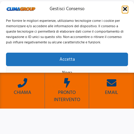
Gestisci Consenso
Per fornire le migliori esperienze, utilizziamo tecnologie come i cookie per
memorizzare e/o accedere alle informazioni del dispositivo. Il consenso a
queste tecnologie ci permetterà di elaborare dati come il comportamento di
navigazione o ID unici su questo sito. Non acconsentire o ritirare il consenso
può influire negativamente su alcune caratteristiche e funzioni.
Accetta
© 2026 Clima Group Impianti Srls P.IVA: 17771951005
Nega
Privacy
Policy |
Cookie
Policy |
Mappa del Sito
Visualizza le preferenze
CHIAMA
PRONTO
EMAIL
INTERVENTO
Cookie Policy
Privacy Policy
Sito Sviluppato da Emiliano Reali Developer