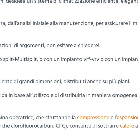
i desidera un sistema di climatizzazione efficiente, elegan
ura, dall’analisi iniziale alla manutenzione, per assicurare il
gazioni di argomenti, non esitare a chiedere!
o split-Multisplit, o con un impianto vrf-vrv o con un impian
nte di grandi dimensioni, distribuiti anche su più piani.
a in base all’utilizzo e di distribuirla in maniera omogenea i
ina operatrice, che sfruttando la
compressione
e l’
espansio
che clorofluorocarburi, CFC), consente di sottrarre
calore
a