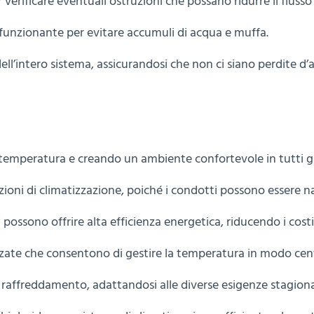
erificare eventuali ostruzioni che possano ridurre il flusso 
 funzionante per evitare accumuli di acqua e muffa.
a dell’intero sistema, assicurandosi che non ci siano perdite 
temperatura e creando un ambiente confortevole in tutti gli
uzioni di climatizzazione, poiché i condotti possono essere na
 possono offrire alta efficienza energetica, riducendo i costi
anzate che consentono di gestire la temperatura in modo cen
il raffreddamento, adattandosi alle diverse esigenze stagiona