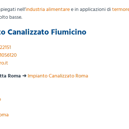
egati nell’
industria alimentare
e in applicazioni di
termore
lto basse.
to Canalizzato Fiumicino
22151
 1056120
o.it
tutta Roma ➜
Impianto Canalizzato Roma
p
Roma