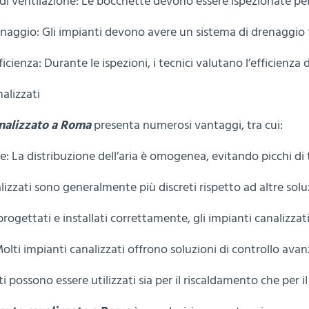
di ventilazione: Le bocchette devono essere ispezionate per v
renaggio: Gli impianti devono avere un sistema di drenaggio
ficienza: Durante le ispezioni, i tecnici valutano l’efficienz
alizzati
nalizzato a Roma
presenta numerosi vantaggi, tra cui:
 La distribuzione dell’aria è omogenea, evitando picchi di 
alizzati sono generalmente più discreti rispetto ad altre sol
progettati e installati correttamente, gli impianti canalizzati
Molti impianti canalizzati offrono soluzioni di controllo av
ti possono essere utilizzati sia per il riscaldamento che per 