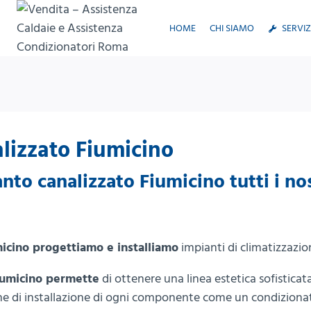
Salta
al
HOME
CHI SIAMO
SERVIZ
contenuto
lizzato Fiumicino
nto canalizzato Fiumicino tutti i nos
micino progettiamo e installiamo
impianti di climatizzazi
Fiumicino permette
di ottenere una linea estetica sofisticata e 
e di installazione di ogni componente come un condizionator