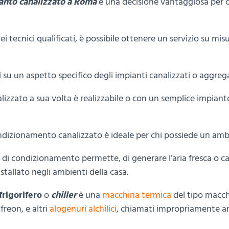
anto canalizzato a Roma
è una decisione vantaggiosa per ch
ei tecnici qualificati, è possibile ottenere un servizio su mis
li su un aspetto specifico degli impianti canalizzati o aggre
lizzato a sua volta è realizzabile o con un semplice impiant
ondizionamento canalizzato è ideale per chi possiede un ambie
di condizionamento permette, di generare l’aria fresca o cald
stallato negli ambienti della casa.
rigorifero
o
chiller
è una
macchina termica
del tipo macch
reon, e altri
alogenuri alchilici
, chiamati impropriamente an