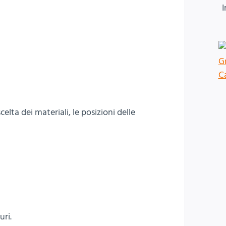
I
lta dei materiali, le posizioni delle
uri.