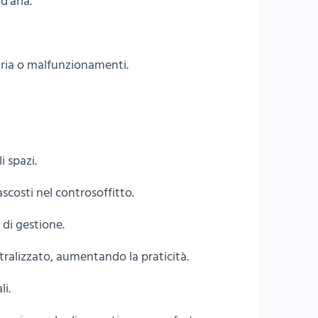
d’aria.
d’aria o malfunzionamenti.
 spazi.
scosti nel controsoffitto.
 di gestione.
tralizzato, aumentando la praticità.
li.