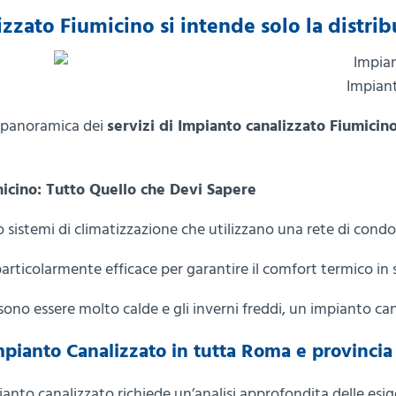
zzato Fiumicino si intende solo la distribu
Impiant
a panoramica dei
servizi di Impianto canalizzato Fiumicino
icino: Tutto Quello che Devi Sapere
o sistemi di climatizzazione che utilizzano una rete di condott
rticolarmente efficace per garantire il comfort termico in spa
sono essere molto calde e gli inverni freddi, un impianto c
mpianto Canalizzato in tutta Roma e provincia
nto canalizzato richiede un’analisi approfondita delle esigenz