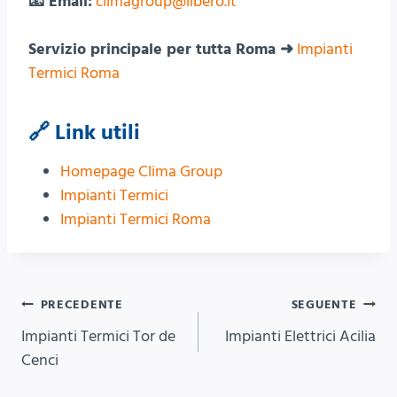
📧 Email:
climagroup@libero.it
Servizio principale per tutta Roma ➜
Impianti
Termici Roma
🔗 Link utili
Homepage Clima Group
Impianti Termici
Impianti Termici Roma
Navigazione
PRECEDENTE
SEGUENTE
Impianti Termici Tor de
Impianti Elettrici Acilia
articoli
Cenci