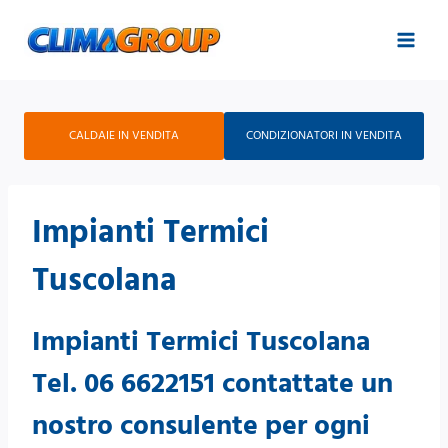
Salta
al
contenuto
CALDAIE IN VENDITA
CONDIZIONATORI IN VENDITA
Impianti Termici
Tuscolana
Impianti Termici Tuscolana
Tel. 06 6622151 contattate un
nostro consulente per ogni