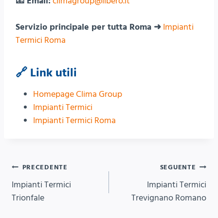
📧 Email:
climagroup@libero.it
Servizio principale per tutta Roma ➜
Impianti
Termici Roma
🔗 Link utili
Homepage Clima Group
Impianti Termici
Impianti Termici Roma
Navigazione
PRECEDENTE
SEGUENTE
Impianti Termici
Impianti Termici
articoli
Trionfale
Trevignano Romano