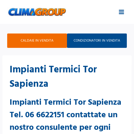
Salta
al
contenuto
CALDAIE IN VENDITA
CONDIZIONATORI IN VENDITA
Impianti Termici Tor
Sapienza
Impianti Termici Tor Sapienza
Tel. 06 6622151 contattate un
nostro consulente per ogni