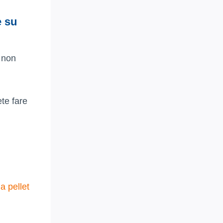
e su
e non
te fare
a pellet