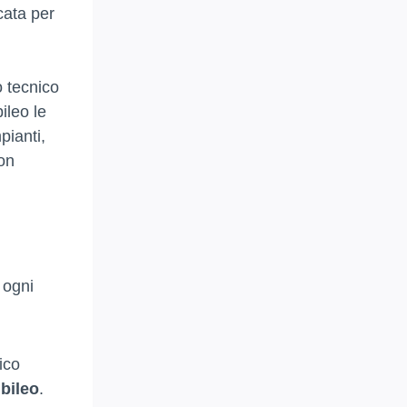
icata per
o tecnico
ileo le
pianti,
on
n ogni
ico
bileo
.