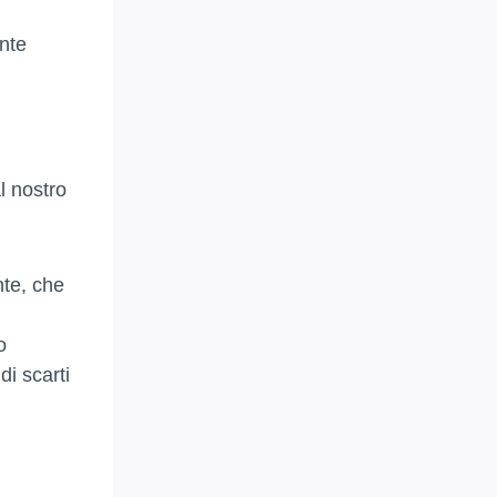
ente
l nostro
nte, che
o
di scarti