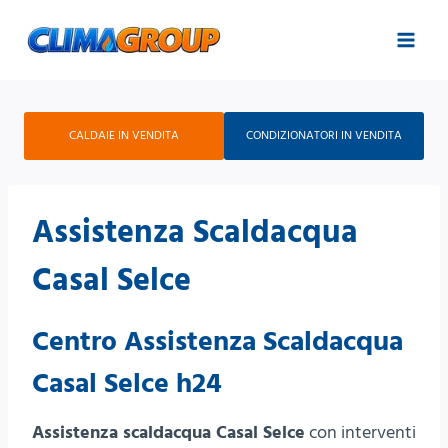
Salta
al
contenuto
CALDAIE IN VENDITA
CONDIZIONATORI IN VENDITA
Assistenza Scaldacqua
Casal Selce
Centro Assistenza Scaldacqua
Casal Selce h24
Assistenza scaldacqua Casal Selce
con interventi