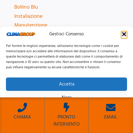
Bollino Blu
Installazione
Manutenzione
Pronto Intervento
Gestisci Consenso
Revisione
Per fornire le migliori esperienze, utilizziamo tecnologie come i cookie per
Riparazione
memorizzare e/o accedere alle informazioni del dispositivo. Il consenso a
queste tecnologie ci permetterà di elaborare dati come il comportamento di
Vendita
navigazione o ID unici su questo sito. Non acconsentire o ritirare il consenso
può influire negativamente su alcune caratteristiche e funzioni.
ZONE CALDAIE
Accetta
Nomentana
Nega
Eur
Monteverde
Visualizza le preferenze
CHIAMA
PRONTO
EMAIL
Centocelle
INTERVENTO
Cookie Policy
Privacy Policy
Roma e provincia
Sito Sviluppato da Emiliano Reali Developer