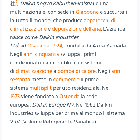
?
社
,
Daikin Kōgyō Kabushiki-kaisha
) è una
multinazionale, con sede in
Giappone
e succursali
in tutto il mondo, che produce
apparecchi di
climatizzazione
e
depurazione dell’aria
. L’azienda
nasce come
Daikin Industries
Ltd.
ad
Ōsaka
nel
1924
, fondata da Akira Yamada.
Negli
anni cinquanta
sviluppa i primi
condizionatori a monoblocco e sistemi
di
climatizzazione
a
pompa di calore
. Negli
anni
sessanta
mette in
commercio
il primo
sistema
multisplit
per uso residenziale. Nel
1973
viene fondata a
Ostenda
la sede
europea,
Daikin Europe NV
. Nel 1982 Daikin
Industries sviluppa per prima al mondo il sistema
VRV (Volume Refrigerante Variabile).