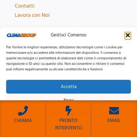
Contatti
Lavora con Noi
SERVIZI CALDAIE
Gestisci Consenso
Assistenza
Per fornire le migliori esperienze, utilizziamo tecnologie come i cookie per
memorizzare e/o accedere alle informazioni del dispositivo. Il consenso a
Bollino Blu
queste tecnologie ci permetterà di elaborare dati come il comportamento di
Installazione
navigazione o ID unici su questo sito. Non acconsentire o ritirare il consenso
può influire negativamente su alcune caratteristiche e funzioni.
Manutenzione
Pronto Intervento
Accetta
Revisione
Nega
Riparazione
Vendita
Visualizza le preferenze
CHIAMA
PRONTO
EMAIL
INTERVENTO
ZONE CALDAIE
Cookie Policy
Privacy Policy
Sito Sviluppato da Emiliano Reali Developer