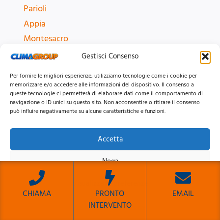
Parioli
Appia
Montesacro
Roma e provincia
Gestisci Consenso
Tutte le zone
Per fornire le migliori esperienze, utilizziamo tecnologie come i cookie per
memorizzare e/o accedere alle informazioni del dispositivo. Il consenso a
queste tecnologie ci permetterà di elaborare dati come il comportamento di
navigazione o ID unici su questo sito. Non acconsentire o ritirare il consenso
MARCHI CONDIZIONATORI
può influire negativamente su alcune caratteristiche e funzioni.
Ariston
Accetta
Daikin
Nega
Haier
Hisense
Visualizza le preferenze
LG
CHIAMA
PRONTO
EMAIL
INTERVENTO
Mitsubishi
Cookie Policy
Privacy Policy
Sito Sviluppato da Emiliano Reali Developer