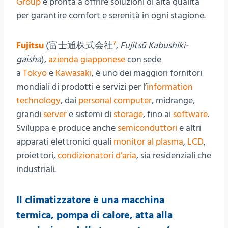
Group
è pronta a offrire soluzioni di alta qualità
per garantire comfort e serenità in ogni stagione.
?
Fujitsu
(
富士通株式会社
,
Fujitsū Kabushiki-
gaisha
),
azienda
giapponese
con sede
a
Tokyo
e
Kawasaki
, è uno dei maggiori fornitori
mondiali di prodotti e servizi per l’
information
technology
, dai
personal computer
, midrange,
grandi
server
e sistemi di
storage
, fino ai
software
.
Sviluppa e produce anche
semiconduttori
e altri
apparati elettronici quali
monitor al plasma
,
LCD
,
proiettori,
condizionatori d’aria
, sia residenziali che
industriali.
Il
climatizzatore
è una
macchina
termica
,
pompa di calore
, atta alla