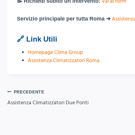
Vai al form
📝 Richiedi subito un intervento:
Assistenz
Servizio principale per tutta Roma ➜
🔗 Link Utili
Homepage Clima Group
Assistenza Climatizzatori Roma
Navigazione
PRECEDENTE
Assistenza Climatizzatori Due Ponti
articoli