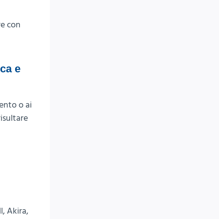
re con
ca e
ento o ai
isultare
, Akira,