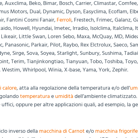
ide, Auxclima, Beko, Bimar, Bosch, Carrier, Climastar, Comfee
mus Motors, Dual, Dynamic, Dyson, Easyclima, Ecoflam, Elb
r, Fantini Cosmi Fanair,
Ferroli
, Frestech, Frimec, Galanz, Ga
ido, Howell, Hyundai, Imetec, Irradio, Isolclima, Italclima, I
Likeair, Little Swan, Loren Sebo, Maxa, McQuay, MD, Midea
, Panasonic, Parkair, Pilot, Raybo, Rex Elctrolux, Saeco, S
ne, Sirge, Sova, Soyea, Starlight, Sunbury, Sushima, Tadiai
Point, Terim, Tianjinkongtiao, Tianyuan, Tobo, Toshiba, Toyo,
o, Westim, Whirlpool, Winia, X-base, Yama, York, Zephir.
 calore
, atta alla regolazione della temperatura e/o dell’
umi
regolando
temperatura
e
umidità
dell’ambiente climatizzato.
 uffici, oppure per altre applicazioni quali, ad esempio, la g
iclo inverso della
macchina di Carnot
e/o
macchina frigorife