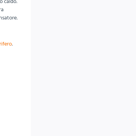
o caldo.
ra
nsatore.
rifero
.