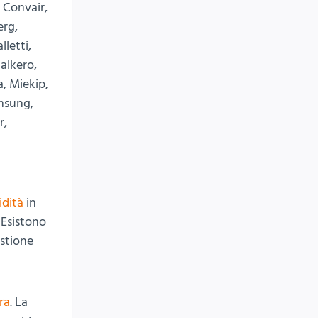
, Convair,
erg,
lletti,
talkero,
, Miekip,
amsung,
r,
dità
in
 Esistono
estione
ra
. La