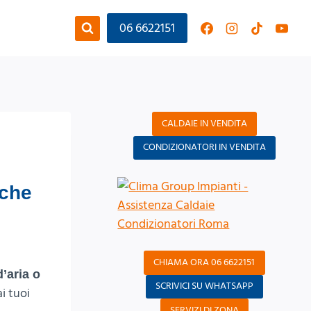
06 6622151
CALDAIE IN VENDITA
CONDIZIONATORI IN VENDITA
rche
CHIAMA ORA 06 6622151
’aria o
SCRIVICI SU WHATSAPP
ai tuoi
SERVIZI DI ZONA