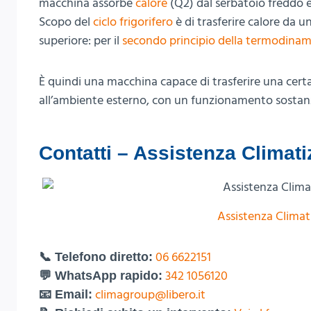
macchina assorbe
calore
(Q2) dal serbatoio freddo e 
Scopo del
ciclo frigorifero
è di trasferire calore da 
superiore: per il
secondo principio della termodinam
È quindi una macchina capace di trasferire una certa
all’ambiente esterno, con un funzionamento sostan
Contatti – Assistenza Climati
Assistenza Climat
06 6622151
📞 Telefono diretto:
342 1056120
💬 WhatsApp rapido:
climagroup@libero.it
📧 Email: