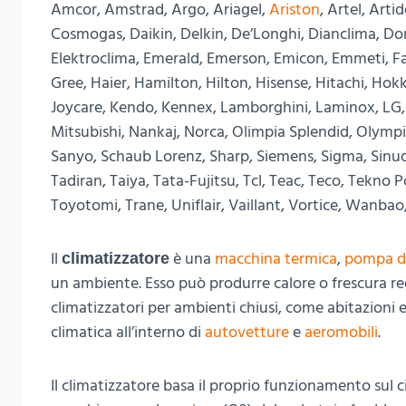
Amcor, Amstrad, Argo, Ariagel,
Ariston
, Artel, Art
Cosmogas, Daikin, Delkin, De’Longhi, Dianclima, Do
Elektroclima, Emerald, Emerson, Emicon, Emmeti, Fai
Gree, Haier, Hamilton, Hilton, Hisense, Hitachi, Hokka
Joycare, Kendo, Kennex, Lamborghini, Laminox, LG, 
Mitsubishi, Nankaj, Norca, Olimpia Splendid, Olympic
Sanyo, Schaub Lorenz, Sharp, Siemens, Sigma, Sinudy
Tadiran, Taiya, Tata-Fujitsu, Tcl, Teac, Teco, Tekno 
Toyotomi, Trane, Uniflair, Vaillant, Vortice, Wanba
Il
è una
macchina termica
,
pompa di
climatizzatore
un ambiente. Esso può produrre calore o frescura 
climatizzatori per ambienti chiusi, come abitazioni e
climatica all’interno di
autovetture
e
aeromobili
.
Il climatizzatore basa il proprio funzionamento sul c