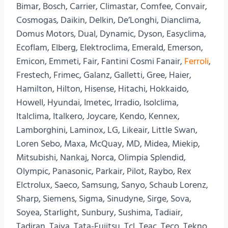
Bimar, Bosch, Carrier, Climastar, Comfee, Convair,
Cosmogas, Daikin, Delkin, De’Longhi, Dianclima,
Domus Motors, Dual, Dynamic, Dyson, Easyclima,
Ecoflam, Elberg, Elektroclima, Emerald, Emerson,
Emicon, Emmeti, Fair, Fantini Cosmi Fanair,
Ferroli
,
Frestech, Frimec, Galanz, Galletti, Gree, Haier,
Hamilton, Hilton, Hisense, Hitachi, Hokkaido,
Howell, Hyundai, Imetec, Irradio, Isolclima,
Italclima, Italkero, Joycare, Kendo, Kennex,
Lamborghini, Laminox, LG, Likeair, Little Swan,
Loren Sebo, Maxa, McQuay, MD, Midea, Miekip,
Mitsubishi, Nankaj, Norca, Olimpia Splendid,
Olympic, Panasonic, Parkair, Pilot, Raybo, Rex
Elctrolux, Saeco, Samsung, Sanyo, Schaub Lorenz,
Sharp, Siemens, Sigma, Sinudyne, Sirge, Sova,
Soyea, Starlight, Sunbury, Sushima, Tadiair,
Tadiran, Taiya, Tata-Fujitsu, Tcl, Teac, Teco, Tekno