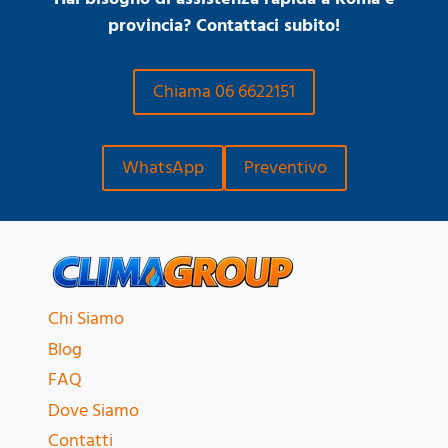
provincia? Contattaci subito!
Chiama 06 6622151
WhatsApp
Preventivo
Chi Siamo
Blog
FAQ
Dove Siamo
Contatti