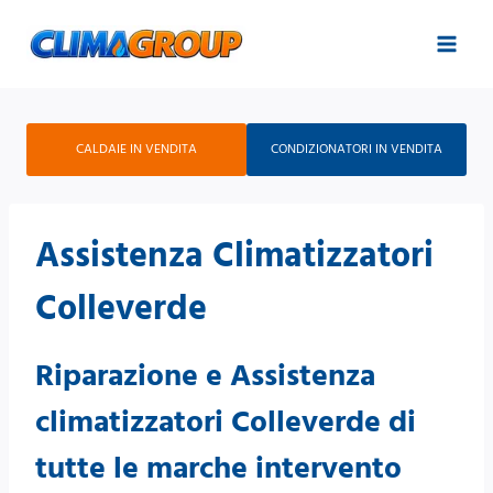
Salta
al
contenuto
CALDAIE IN VENDITA
CONDIZIONATORI IN VENDITA
Assistenza Climatizzatori
Colleverde
Riparazione e Assistenza
climatizzatori Colleverde di
tutte le marche intervento