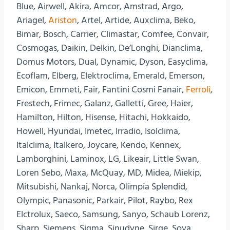
Blue, Airwell, Akira, Amcor, Amstrad, Argo,
Ariagel,
Ariston
, Artel, Artide, Auxclima, Beko,
Bimar, Bosch, Carrier, Climastar, Comfee, Convair,
Cosmogas, Daikin, Delkin, De’Longhi, Dianclima,
Domus Motors, Dual, Dynamic, Dyson, Easyclima,
Ecoflam, Elberg, Elektroclima, Emerald, Emerson,
Emicon, Emmeti, Fair, Fantini Cosmi Fanair,
Ferroli
,
Frestech, Frimec, Galanz, Galletti, Gree, Haier,
Hamilton, Hilton, Hisense, Hitachi, Hokkaido,
Howell, Hyundai, Imetec, Irradio, Isolclima,
Italclima, Italkero, Joycare, Kendo, Kennex,
Lamborghini, Laminox, LG, Likeair, Little Swan,
Loren Sebo, Maxa, McQuay, MD, Midea, Miekip,
Mitsubishi, Nankaj, Norca, Olimpia Splendid,
Olympic, Panasonic, Parkair, Pilot, Raybo, Rex
Elctrolux, Saeco, Samsung, Sanyo, Schaub Lorenz,
Sharp, Siemens, Sigma, Sinudyne, Sirge, Sova,