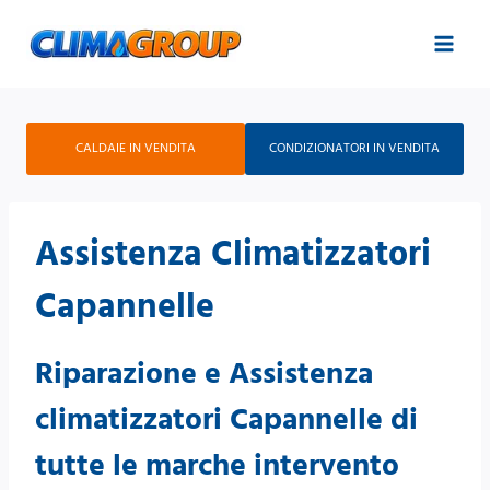
Salta
al
contenuto
CALDAIE IN VENDITA
CONDIZIONATORI IN VENDITA
Assistenza Climatizzatori
Capannelle
Riparazione e Assistenza
climatizzatori Capannelle di
tutte le marche intervento