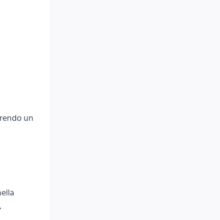
frendo un
ella
,