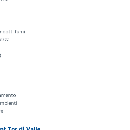
ondotti fumi
rezza
)
namento
ambienti
re
nt Tor di Valle