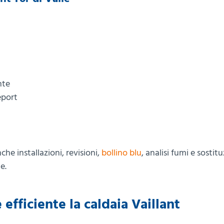
nte
eport
he installazioni, revisioni,
bollino blu
, analisi fumi e sostitu
e.
fficiente la caldaia Vaillant