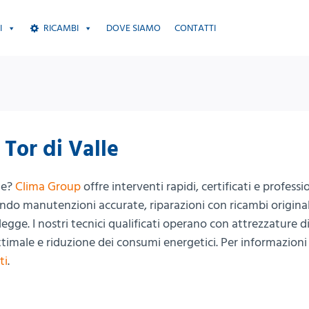
I
RICAMBI
DOVE SIAMO
CONTATTI
 Tor di Valle
le?
Clima Group
offre interventi rapidi, certificati e professi
tendo manutenzioni accurate, riparazioni con ricambi original
gge. I nostri tecnici qualificati operano con attrezzature d
timale e riduzione dei consumi energetici. Per informazioni
ti
.