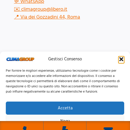
💬
WhatsApp
✉️
climagroup@libero.it
📍
Via dei Gozzadini 44, Roma
Gestisci Consenso
Per fornire le migliori esperienze, utilizziamo tecnologie come i cookie per
memorizzare e/o accedere alle informazioni del dispositivo. Il consenso a
queste tecnologie ci permetterà di elaborare dati come il comportamento di
navigazione o ID unici su questo sito. Non acconsentire o ritirare il consenso
può influire negativamente su alcune caratteristiche e funzioni.
Accetta
© 2026 Clima Group Impianti Srls P.IVA: 17771951005
Nega
Privacy
Policy |
Cookie
Policy |
Mappa del Sito