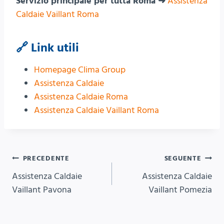
Servizio principale per tutta Roma ➜
Assistenza
Caldaie Vaillant Roma
🔗 Link utili
Homepage Clima Group
Assistenza Caldaie
Assistenza Caldaie Roma
Assistenza Caldaie Vaillant Roma
Navigazione
PRECEDENTE
SEGUENTE
Assistenza Caldaie
Assistenza Caldaie
articoli
Vaillant Pavona
Vaillant Pomezia