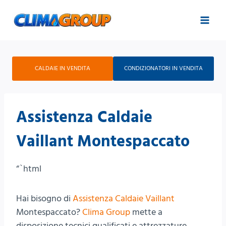
Salta
al
contenuto
CALDAIE IN VENDITA
CONDIZIONATORI IN VENDITA
Assistenza Caldaie
Vaillant Montespaccato
“`html
Hai bisogno di
Assistenza Caldaie Vaillant
Montespaccato?
Clima Group
mette a
disposizione tecnici qualificati e attrezzature