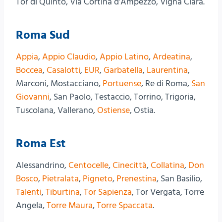
Tor di Quinto, Via Cortina d’Ampezzo, Vigna Clara.
Roma Sud
Appia
,
Appio Claudio
,
Appio Latino
,
Ardeatina
,
Boccea
,
Casalotti
,
EUR
,
Garbatella
,
Laurentina
,
Marconi, Mostacciano,
Portuense
, Re di Roma,
San
Giovanni
, San Paolo, Testaccio, Torrino, Trigoria,
Tuscolana, Vallerano,
Ostiense
, Ostia.
Roma Est
Alessandrino,
Centocelle
,
Cinecittà
,
Collatina
,
Don
Bosco
,
Pietralata
,
Pigneto
,
Prenestina
, San Basilio,
Talenti
,
Tiburtina
,
Tor Sapienza
, Tor Vergata, Torre
Angela,
Torre Maura
,
Torre Spaccata
.