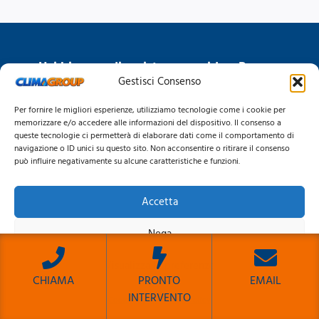
Hai bisogno di assistenza rapida a Roma e
Gestisci Consenso
provincia? Contattaci subito!
Per fornire le migliori esperienze, utilizziamo tecnologie come i cookie per
memorizzare e/o accedere alle informazioni del dispositivo. Il consenso a
Chiama 06 6622151
queste tecnologie ci permetterà di elaborare dati come il comportamento di
navigazione o ID unici su questo sito. Non acconsentire o ritirare il consenso
può influire negativamente su alcune caratteristiche e funzioni.
WhatsApp
Preventivo
Accetta
Nega
Visualizza le preferenze
CHIAMA
PRONTO
EMAIL
Chi Siamo
INTERVENTO
Cookie Policy
Privacy Policy
Sito Sviluppato da Emiliano Reali Developer
Blog