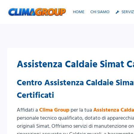
Salta
al
HOME
CHI SIAMO
SERVIZ
contenuto
Assistenza Caldaie Simat C
Centro Assistenza Caldaie Simat
Certificati
Affidati a
Clima Group
per la tua
Assistenza Calda
personale tecnico qualificato, dotato di apparecchiat
originali Simat. Offriamo servizi di manutenzione ord