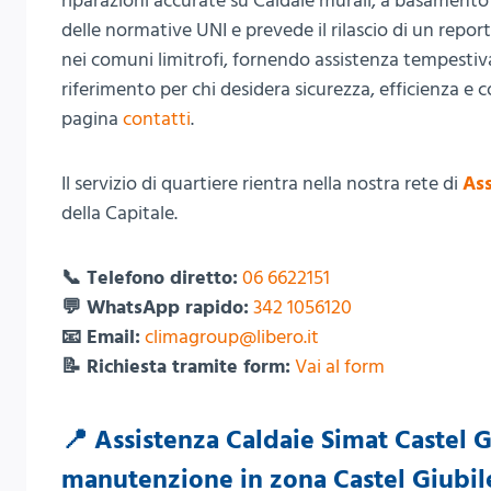
riparazioni accurate su Caldaie murali, a basamento
delle normative UNI e prevede il rilascio di un repor
nei comuni limitrofi, fornendo assistenza tempestiva
riferimento per chi desidera sicurezza, efficienza e 
pagina
contatti
.
Il servizio di quartiere rientra nella nostra rete di
Ass
della Capitale.
📞 Telefono diretto:
06 6622151
💬 WhatsApp rapido:
342 1056120
📧 Email:
climagroup@libero.it
📝 Richiesta tramite form:
Vai al form
📍 Assistenza Caldaie Simat Castel Gi
manutenzione in zona Castel Giubil