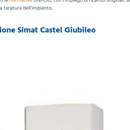
do le
normative
UNI-CIG, con l’impiego di ricambi originali S
ta taratura dell’impianto.
zione Simat Castel Giubileo