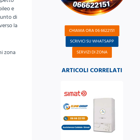
spetto
ileo e
punto di
verso la
CHIAMA ORA 06 6622151
SCRIVICI SU WHATSAPP
ni zona
SERVIZI DI ZONA
ARTICOLI CORRELATI