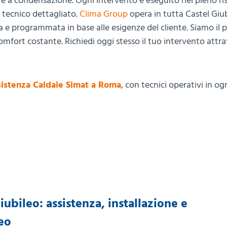
 e a condensazione. Ogni intervento è eseguito nel pieno ri
t tecnico dettagliato.
Clima Group
opera in tutta Castel Giub
 e programmata in base alle esigenze del cliente. Siamo il 
comfort costante. Richiedi oggi stesso il tuo intervento attra
istenza Caldaie Simat a Roma
, con tecnici operativi in og
ubileo: assistenza, installazione e
eo