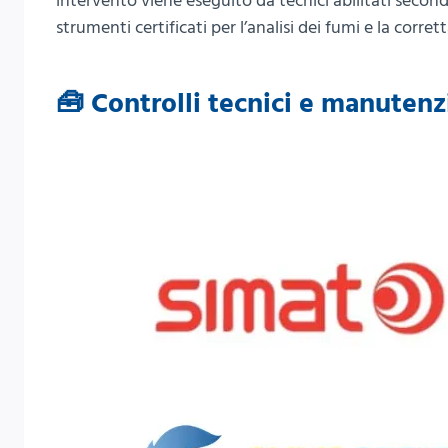
intervento viene eseguito da tecnici abilitati secon
strumenti certificati per l’analisi dei fumi e la corret
🧰 Controlli tecnici e manuten