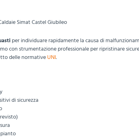
Caldaie Simat Castel Giubileo
uasti
per individuare rapidamente la causa di malfunzionam
iamo con strumentazione professionale per ripristinare sicur
petto delle normative
UNI
.
ay
itivi di sicurezza
o
revisto)
usura
mpianto