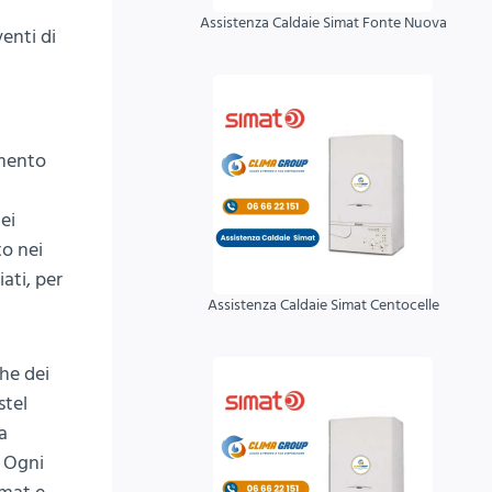
Assistenza Caldaie Simat Fonte Nuova
enti di
amento
ei
to nei
ati, per
Assistenza Caldaie Simat Centocelle
che dei
stel
a
. Ogni