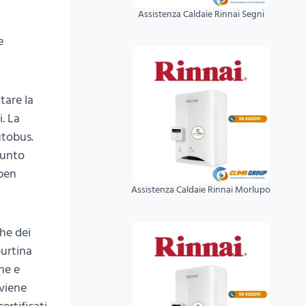
Assistenza Caldaie Rinnai Segni
i
e
tare la
. La
utobus.
punto
 ben
Assistenza Caldaie Rinnai Morlupo
che dei
burtina
ne e
 viene