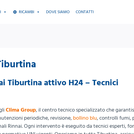
I
RICAMBI
DOVE SIAMO
CONTATTI
Tiburtina
i Tiburtina attivo H24 – Tecnici
gli
Clima Group
, il centro tecnico specializzato che garanti
nutenzioni periodiche, revisione,
bollino blu
, controlli fumi,
nali Rinnai. Ogni intervento è eseguito da tecnici esperti, fo