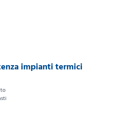
stenza impianti termici
nto
sti