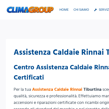
Salta
al
HOME
CHI SIAMO
SERVIZ
contenuto
Assistenza Caldaie Rinnai 
Centro Assistenza Caldaie Rinna
Certificati
Per la tua
Assistenza Caldaie Rinnai
Tiburtina
sce
qualità, sicurezza e professionalità. Effettuiamo ma
accensioni e riparazioni certificate con ricambi origi