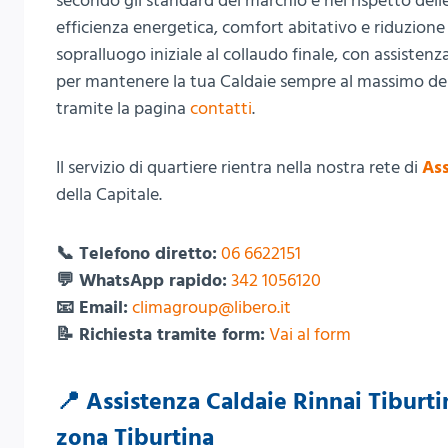
secondo gli standard del marchio e nel rispetto del
efficienza energetica, comfort abitativo e riduzion
sopralluogo iniziale al collaudo finale, con assisten
per mantenere la tua Caldaie sempre al massimo delle
tramite la pagina
contatti
.
Il servizio di quartiere rientra nella nostra rete di
Ass
della Capitale.
📞 Telefono diretto:
06 6622151
💬 WhatsApp rapido:
342 1056120
📧 Email:
climagroup@libero.it
📝 Richiesta tramite form:
Vai al form
📍 Assistenza Caldaie Rinnai Tiburti
zona Tiburtina