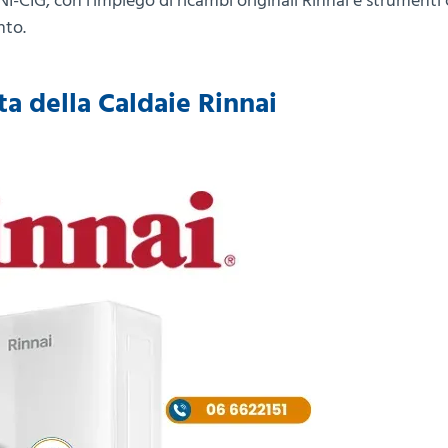
I-CIG, con l’impiego di ricambi originali Rinnai e strumenti c
nto.
a della Caldaie Rinnai