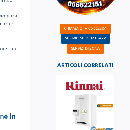
urando
sperienza
rmazioni
CHIAMA ORA 06 6622151
SCRIVICI SU WHATSAPP
gni zona
SERVIZI DI ZONA
ARTICOLI CORRELATI
one in