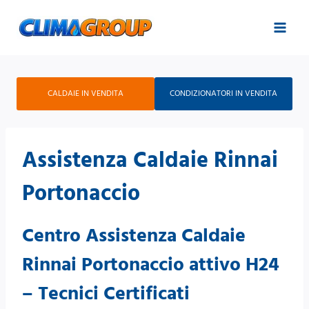
Salta
al
contenuto
CALDAIE IN VENDITA
CONDIZIONATORI IN VENDITA
Assistenza Caldaie Rinnai
Portonaccio
Centro Assistenza Caldaie
Rinnai Portonaccio attivo H24
– Tecnici Certificati