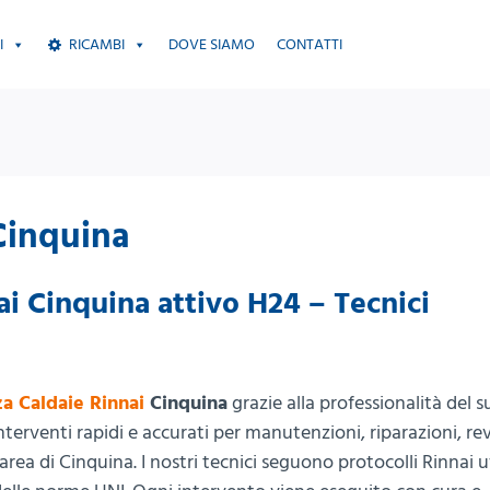
I
RICAMBI
DOVE SIAMO
CONTATTI
Cinquina
ai Cinquina attivo H24 – Tecnici
za Caldaie Rinnai
Cinquina
grazie alla professionalità del 
 interventi rapidi e accurati per manutenzioni, riparazioni, re
’area di Cinquina. I nostri tecnici seguono protocolli Rinnai uf