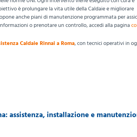
o delle norme UNI. Ogni intervento viene eseguito con cura e
ttivo è prolungare la vita utile della Caldaie e migliorare
opone anche piani di manutenzione programmata per assic
informazioni o prenotare un controllo, accedi alla pagina
co
istenza Caldaie Rinnai a Roma
, con tecnici operativi in o
a: assistenza, installazione e manutenzio