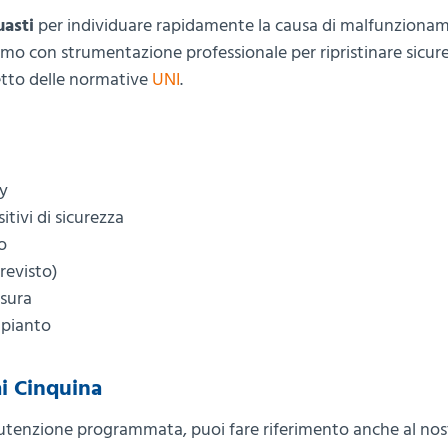
uasti
per individuare rapidamente la causa di malfunzionam
iamo con strumentazione professionale per ripristinare sicur
petto delle normative
UNI
.
ay
itivi di sicurezza
o
revisto)
usura
mpianto
i Cinquina
anutenzione programmata, puoi fare riferimento anche al nos