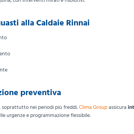
ina, con interventi mirati e risolutivi.
guasti alla Caldaie Rinnai
nto
mento
ente
zione preventiva
 soprattutto nei periodi più freddi.
Clima Group
assicura
in
 alle urgenze e programmazione flessibile.