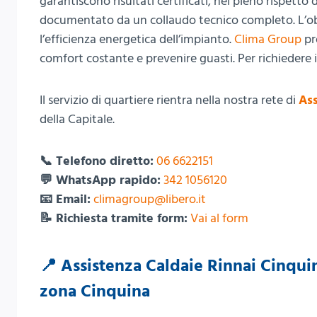
garantiscono risultati certificati, nel pieno rispett
documentato da un collaudo tecnico completo. L’obie
l’efficienza energetica dell’impianto.
Clima Group
pr
comfort costante e prevenire guasti. Per richiedere 
Il servizio di quartiere rientra nella nostra rete di
Ass
della Capitale.
📞 Telefono diretto:
06 6622151
💬 WhatsApp rapido:
342 1056120
📧 Email:
climagroup@libero.it
📝 Richiesta tramite form:
Vai al form
📍 Assistenza Caldaie Rinnai Cinquin
zona Cinquina