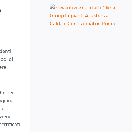
e
identi
odi di
ere
che dei
nquina
ne e
 viene
ertificati