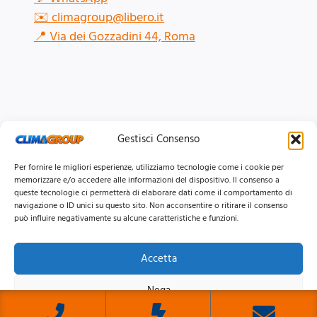
✉️
climagroup@libero.it
📍
Via dei Gozzadini 44, Roma
Gestisci Consenso
Per fornire le migliori esperienze, utilizziamo tecnologie come i cookie per
memorizzare e/o accedere alle informazioni del dispositivo. Il consenso a
queste tecnologie ci permetterà di elaborare dati come il comportamento di
navigazione o ID unici su questo sito. Non acconsentire o ritirare il consenso
può influire negativamente su alcune caratteristiche e funzioni.
Accetta
© 2026 Clima Group Impianti Srls P.IVA: 17771951005
Nega
Privacy
Policy |
Cookie
Policy |
Mappa del Sito