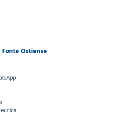
o Fonte Ostiense
hatsApp
e
tecnica