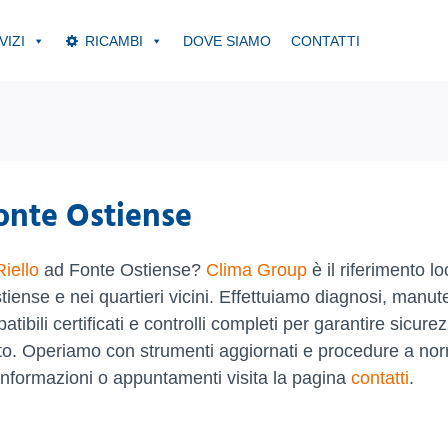
VIZI
RICAMBI
DOVE SIAMO
CONTATTI
Fonte Ostiense
iello
ad Fonte Ostiense?
Clima Group
è il riferimento l
stiense e nei quartieri vicini. Effettuiamo diagnosi, manu
ibili certificati e controlli completi per garantire sicure
nto. Operiamo con strumenti aggiornati e procedure a no
informazioni o appuntamenti visita la pagina
contatti
.