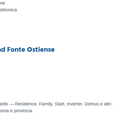
one
ettronica
 ad Fonte Ostiense
i Riello — Residence, Family, Start, Inverter, Domus e altr
Roma e provincia.