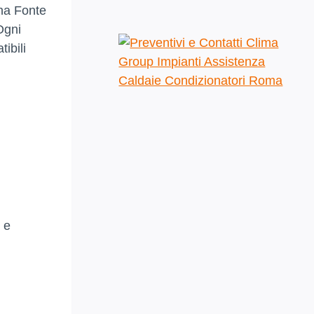
na Fonte
Ogni
ibili
 e