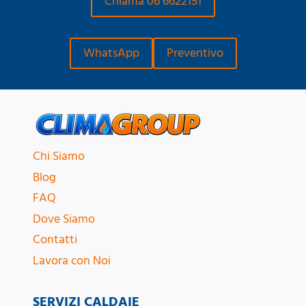
Chiama 06 6622151
WhatsApp
Preventivo
Chi Siamo
Blog
FAQ
Dove Siamo
Contatti
Lavora con Noi
SERVIZI CALDAIE