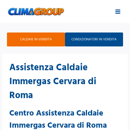
Salta
al
contenuto
CALDAIE IN VENDITA
CONDIZIONATORI IN VENDITA
Assistenza Caldaie
Immergas Cervara di
Roma
Centro Assistenza Caldaie
Immergas Cervara di Roma