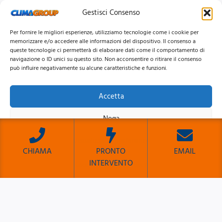
Gestisci Consenso
Per fornire le migliori esperienze, utilizziamo tecnologie come i cookie per
memorizzare e/o accedere alle informazioni del dispositivo. Il consenso a
queste tecnologie ci permetterà di elaborare dati come il comportamento di
navigazione o ID unici su questo sito. Non acconsentire o ritirare il consenso
può influire negativamente su alcune caratteristiche e funzioni.
Accetta
© 2026 Clima Group Impianti Srls P.IVA: 17771951005
Nega
Privacy
Policy |
Cookie
Policy |
Mappa del Sito
Visualizza le preferenze
CHIAMA
PRONTO
EMAIL
INTERVENTO
Cookie Policy
Privacy Policy
Sito Sviluppato da Emiliano Reali Developer