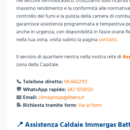
nel settore termoidraulico. Utilizziamo solo ricambi o
massimo rendimento e la conformità alle normative 
controllo dei fumi e la pulizia della camera di combu
garantisce assistenza programmata e tempestiva per 
anche in urgenza, con disponibilità in fasce orarie f
nella tua zona, visita subito la pagina
contatti
.
Il servizio di quartiere rientra nella nostra rete di
As
zona della Capitale.
📞 Telefono diretto:
06 6622151
💬 WhatsApp rapido:
342 1056120
📧 Email:
climagroup@libero.it
📝 Richiesta tramite form:
Vai al form
📍 Assistenza Caldaie Immergas Batt