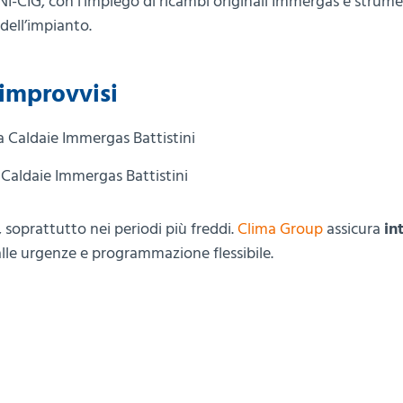
I-CIG, con l’impiego di ricambi originali Immergas e strume
 dell’impianto.
 improvvisi
 Caldaie Immergas Battistini
 soprattutto nei periodi più freddi.
Clima Group
assicura
in
à alle urgenze e programmazione flessibile.