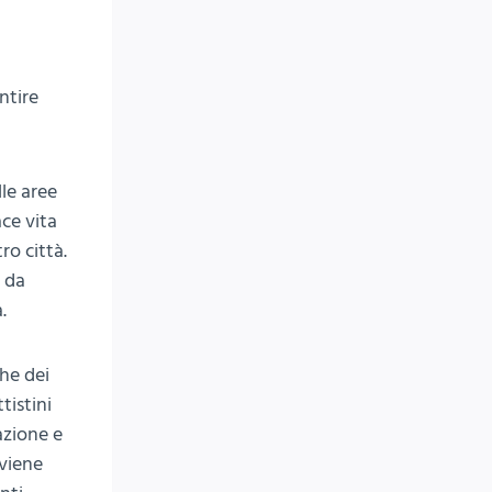
i
ntire
lle aree
ace vita
ro città.
a da
.
che dei
tistini
azione e
 viene