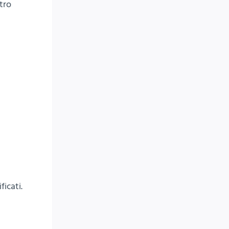
tro
ficati.