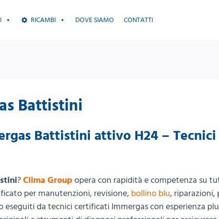
I
RICAMBI
DOVE SIAMO
CONTATTI
s Battistini
gas Battistini attivo H24 – Tecnici
stini
?
Clima Group
opera con rapidità e competenza su tut
lificato per manutenzioni, revisione,
bollino blu
, riparazioni,
no eseguiti da tecnici certificati Immergas con esperienza pl