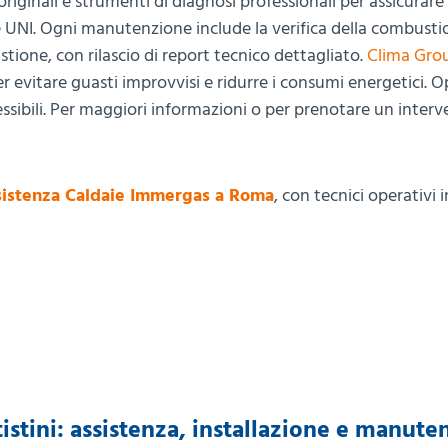
riginali e strumenti di diagnosi professionali per assicurare 
UNI. Ogni manutenzione include la verifica della combustio
stione, con rilascio di report tecnico dettagliato.
Clima Gro
evitare guasti improvvisi e ridurre i consumi energetici. 
lessibili. Per maggiori informazioni o per prenotare un inter
sistenza Caldaie Immergas a Roma
, con tecnici operativi 
istini: assistenza, installazione e manute