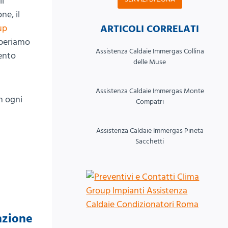
il
ne, il
ARTICOLI CORRELATI
up
Operiamo
Assistenza Caldaie Immergas Collina
vento
delle Muse
Assistenza Caldaie Immergas Monte
in ogni
Compatri
Assistenza Caldaie Immergas Pineta
Sacchetti
nzione