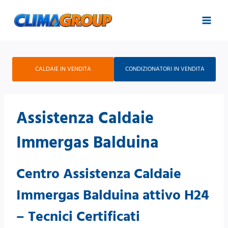
Salta
al
contenuto
CALDAIE IN VENDITA
CONDIZIONATORI IN VENDITA
Assistenza Caldaie
Immergas Balduina
Centro Assistenza Caldaie
Immergas Balduina attivo H24
– Tecnici Certificati