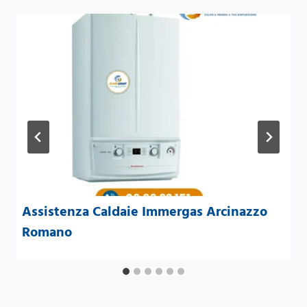
Assistenza Caldaie Immergas Arcinazzo
Romano