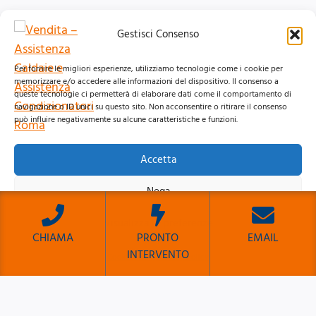
Gestisci Consenso
Per fornire le migliori esperienze, utilizziamo tecnologie come i cookie per
memorizzare e/o accedere alle informazioni del dispositivo. Il consenso a
queste tecnologie ci permetterà di elaborare dati come il comportamento di
navigazione o ID unici su questo sito. Non acconsentire o ritirare il consenso
può influire negativamente su alcune caratteristiche e funzioni.
Accetta
© 2026 Clima Group Impianti Srls P.IVA: 17771951005
Nega
Privacy
Policy |
Cookie
Policy |
Mappa del Sito
Visualizza le preferenze
CHIAMA
PRONTO
EMAIL
INTERVENTO
Cookie Policy
Privacy Policy
Sito Sviluppato da Emiliano Reali Developer