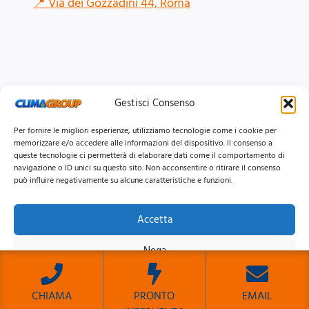
📍
Via dei Gozzadini 44, Roma
Gestisci Consenso
Per fornire le migliori esperienze, utilizziamo tecnologie come i cookie per
memorizzare e/o accedere alle informazioni del dispositivo. Il consenso a
queste tecnologie ci permetterà di elaborare dati come il comportamento di
navigazione o ID unici su questo sito. Non acconsentire o ritirare il consenso
può influire negativamente su alcune caratteristiche e funzioni.
Accetta
© 2026 Clima Group Impianti Srls P.IVA: 17771951005
Nega
Privacy
Policy |
Cookie
Policy |
Mappa del Sito
Visualizza le preferenze
CHIAMA
PRONTO
EMAIL