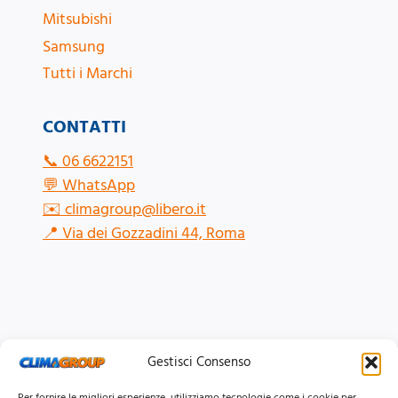
Mitsubishi
Samsung
Tutti i Marchi
CONTATTI
📞
06 6622151
💬
WhatsApp
✉️
climagroup@libero.it
📍
Via dei Gozzadini 44, Roma
Gestisci Consenso
Per fornire le migliori esperienze, utilizziamo tecnologie come i cookie per