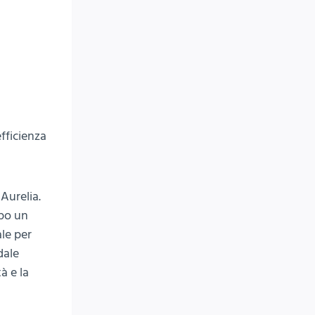
efficienza
Aurelia.
mpo un
ale per
dale
à e la