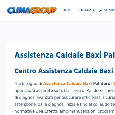
Salta
al
HOME
CHI SIAMO
SERVIZ
contenuto
Assistenza Caldaie Baxi Pa
Centro Assistenza Caldaie Baxi
Hai bisogno di
Assistenza Caldaie Baxi
Palidoro
?
riparazioni accurate su tutta l’area di Palidoro. I nos
di diagnosi avanzati per assicurare efficienza, sicur
attenzione, dalla diagnosi iniziale fino al collaudo t
normative UNI. Effettuiamo manutenzioni programm