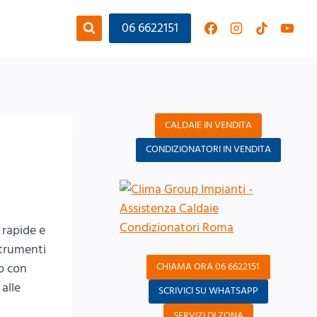
06 6622151
CALDAIE IN VENDITA
CONDIZIONATORI IN VENDITA
 rapide e
 strumenti
CHIAMA ORA 06 6622151
to con
 alle
SCRIVICI SU WHATSAPP
SERVIZI DI ZONA