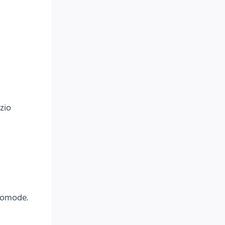
zio
 comode.