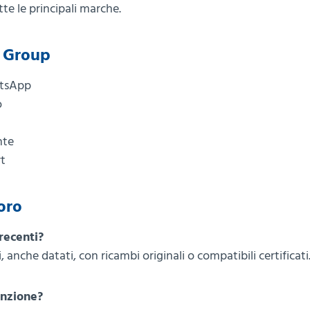
tte le principali marche.
a Group
atsApp
o
nte
rt
oro
recenti?
i, anche datati, con ricambi originali o compatibili certificati
enzione?