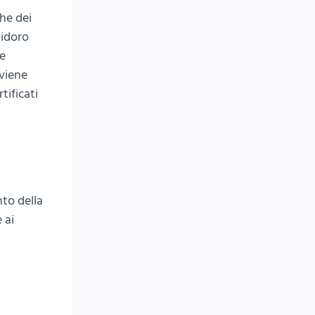
che dei
lidoro
 e
 viene
tificati
to della
 ai