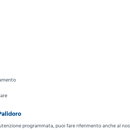
namento
lare
Palidoro
anutenzione programmata, puoi fare riferimento anche al nos