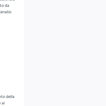
ito da
analisi
to della
 ai