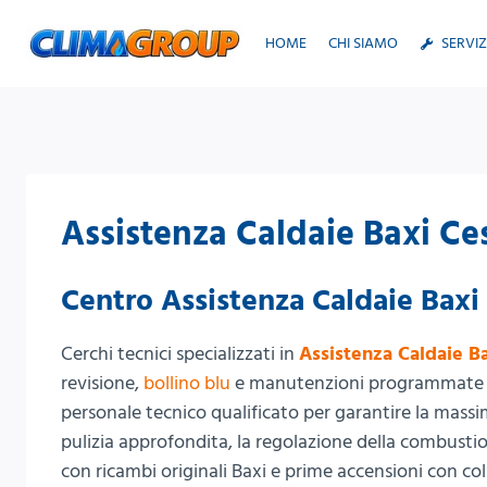
Salta
al
HOME
CHI SIAMO
SERVIZ
contenuto
Assistenza Caldaie Baxi C
Centro Assistenza Caldaie Baxi
Cerchi tecnici specializzati in
Assistenza Caldaie B
revisione,
bollino blu
e manutenzioni programmate pe
personale tecnico qualificato per garantire la massim
pulizia approfondita, la regolazione della combustion
con ricambi originali Baxi e prime accensioni con col