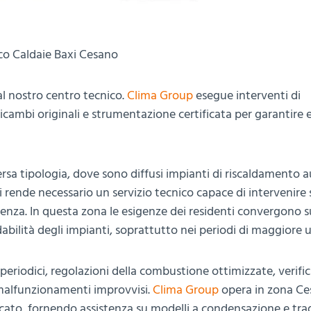
co Caldaie Baxi Cesano
l nostro centro tecnico.
Clima Group
esegue interventi di
i ricambi originali e strumentazione certificata per garantire 
ersa tipologia, dove sono diffusi impianti di riscaldamento 
i rende necessario un servizio tecnico capace di intervenire 
icienza. In questa zona le esigenze dei residenti convergono s
bilità degli impianti, soprattutto nei periodi di maggiore ut
periodici, regolazioni della combustione ottimizzate, verifi
i malfunzionamenti improvvisi.
Clima Group
opera in zona Ce
cato, fornendo assistenza su modelli a condensazione e trad