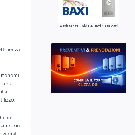
Assistenza Caldaie Baxi Casalotti
efficienza
autonomi.
sia su
ulla
ilizzo.
che dei
sano con
izionali,