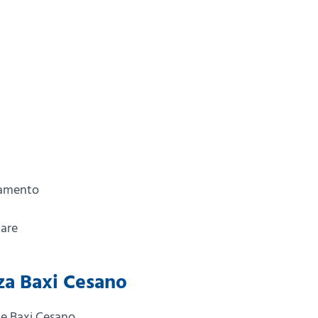
namento
lare
nza Baxi Cesano
e Baxi Cesano