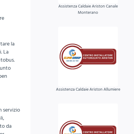
Assistenza Caldaie Ariston Canale
i
Monterano
re
tare la
. La
utobus.
punto
 ben
Assistenza Caldaie Ariston Allumiere
 servizio
i,
ito da