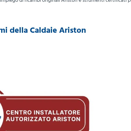
impiego di ricambi originali Ariston e strumenti certificati p
mi della Caldaie Ariston