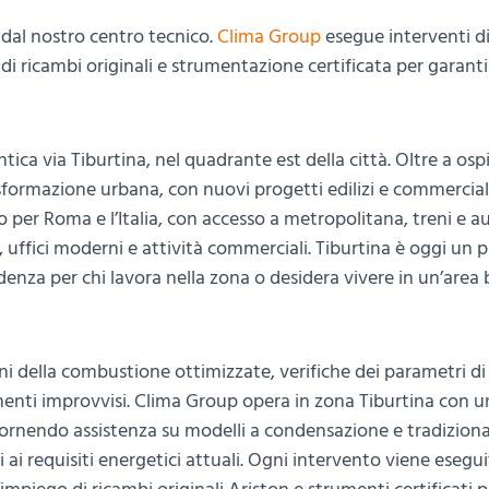
dal nostro centro tecnico.
Clima Group
esegue interventi d
vo di ricambi originali e strumentazione certificata per garanti
tica via Tiburtina, nel quadrante est della città. Oltre a ospi
sformazione urbana, con nuovi progetti edilizi e commerciali
o per Roma e l’Italia, con accesso a metropolitana, treni e a
, uffici moderni e attività commerciali. Tiburtina è oggi un 
denza per chi lavora nella zona o desidera vivere in un’area
oni della combustione ottimizzate, verifiche dei parametri di
menti improvvisi. Clima Group opera in zona Tiburtina con un
 fornendo assistenza su modelli a condensazione e tradizional
i requisiti energetici attuali. Ogni intervento viene esegu