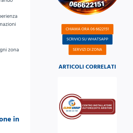
urando
sperienza
rmazioni
CHIAMA ORA 06 6622151
SCRIVICI SU WHATSAPP
ogni zona
SERVIZI DI ZONA
ARTICOLI CORRELATI
ione in