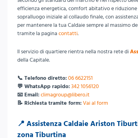
secondo gli standard del marchio e nel rispetto del
efficienza energetica, comfort abitativo e riduzion
sopralluogo iniziale al collaudo finale, con assisten
per mantenere la tua Caldaie sempre al massimo delle
tramite la pagina
contatti
.
Il servizio di quartiere rientra nella nostra rete di
Ass
della Capitale.
📞 Telefono diretto:
06 6622151
💬 WhatsApp rapido:
342 1056120
📧 Email:
climagroup@libero.it
📝 Richiesta tramite form:
Vai al form
📍 Assistenza Caldaie Ariston Tiburt
zona Tiburtina