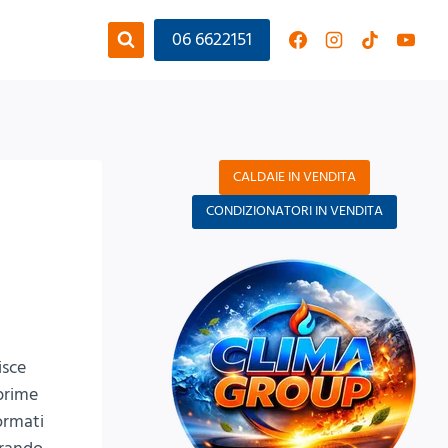
06 6622151
CALDAIE IN VENDITA
CONDIZIONATORI IN VENDITA
isce
 prime
formati