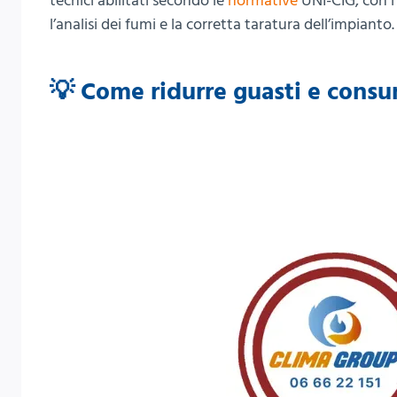
tecnici abilitati secondo le
normative
UNI-CIG, con l’
l’analisi dei fumi e la corretta taratura dell’impianto.
💡 Come ridurre guasti e consu