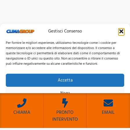
Gestisci Consenso
Per fornire le migliori esperienze, utilizziamo tecnologie come i cookie per
memorizzare e/o accedere alle informazioni del dispositivo. Il consenso a
queste tecnologie ci permetterà di elaborare dati come il comportamento di
navigazione o ID unici su questo sito. Non acconsentire o ritirare il consenso
può influire negativamente su alcune caratteristiche e funzioni.
Accetta
© 2026 Clima Group Impianti Srls P.IVA: 17771951005
Nega
Privacy
Policy |
Cookie
Policy |
Mappa del Sito
Visualizza le preferenze
CHIAMA
PRONTO
EMAIL
INTERVENTO
Cookie Policy
Privacy Policy
Sito Sviluppato da Emiliano Reali Developer